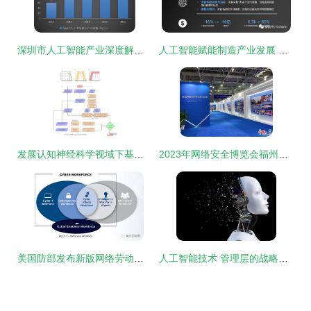
深圳市人工智能产业深度解析 基础软件开发的现状与挑战
人工智能赋能制造产业发展 腾讯研究院报告与AI基础软件的核心价值
发展认知神经科学视域下基于可解释人工智能模型的婴儿fNIRS数据分析与基础软件开发
2023年网络安全博览会福州启幕 AI大模型首秀推动基础软件开发新变革
美国防部发布新版网络劳动力战略 AI加持下的网络安全力量重塑
人工智能技术 管理层的战略基石与基础软件创新的核心驱动